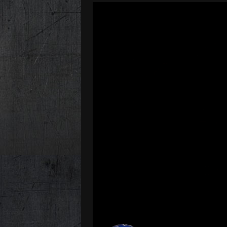
Video-
Player